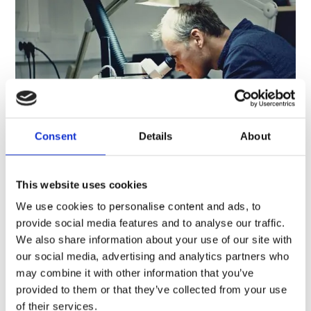
Consent
Details
About
This website uses cookies
Har du lyst å jobbe med
utvikling på
We use cookies to personalise content and ads, to
provide social media features and to analyse our traffic.
verdensledende
We also share information about your use of our site with
strømforsyningsprodukter?
our social media, advertising and analytics partners who
may combine it with other information that you’ve
provided to them or that they’ve collected from your use
Til vår utviklingsavdeling for Power i Asker
søker nå
of their services.